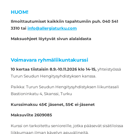
HUOM!
Ilmoittautumiset kaikkiin tapahtumiin puh. 040 541
3310 tai
info@allergiaturku.com
Maksuohjeet löytyvät sivun alalaidasta
Voimavara ryhmäliikuntakurssi
10 kertaa tiistaisin 8.9.-10.11.2026 klo 14-15,
yhteistyössä
Turun Seudun Hengitysyhdistyksen kanssa.
Paikka: Turun Seudun Hengitysyhdistyksen liikuntasali
Bastioninkatu 4, Skanssi, Turku
Kurssimaksu 45€ jäsenet, 55€ ei-jäsenet
Maksuviite 2609085
Kurssi on tarkoitettu senioreille, jotka pääsevät sisätiloissa
liikkumaan ilman kävelyn apuvälineitä.