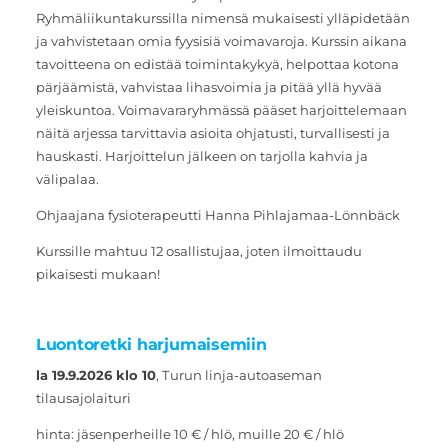
Ryhmäliikuntakurssilla nimensä mukaisesti ylläpidetään
ja vahvistetaan omia fyysisiä voimavaroja. Kurssin aikana
tavoitteena on edistää toimintakykyä, helpottaa kotona
pärjäämistä, vahvistaa lihasvoimia ja pitää yllä hyvää
yleiskuntoa. Voimavararyhmässä pääset harjoittelemaan
näitä arjessa tarvittavia asioita ohjatusti, turvallisesti ja
hauskasti. Harjoittelun jälkeen on tarjolla kahvia ja
välipalaa.
Ohjaajana fysioterapeutti Hanna Pihlajamaa-Lönnbäck
Kurssille mahtuu 12 osallistujaa, joten ilmoittaudu
pikaisesti mukaan!
Luontoretki harjumaisemiin
la 19.9.2026 klo 10
, Turun linja-autoaseman
tilausajolaituri
hinta: jäsenperheille 10 € / hlö, muille 20 € / hlö