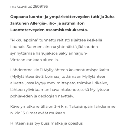
maksuviite: 2609195
Oppaana luonto- ja ympäristöterveyden tutkija Juha
Jantunen Allergia-, iho- ja astmaliiton
Luontoterveyden osaamiskeskuksesta.
”Pikkulappina” tunnettu reitistö sijaitsee keskellä
Lounais-Suomen ainoaa yhtenäistä jääkauden
synnyttämää harjujaksoa Säkylänharjun-
Virttaankankaan alueella.
Lähdemme klo 11 Myllylähteen kokoontumispaikalta
(Myllylähteentie 3, Loimaa) tutkimaan Myllylähteen
aluetta, josta löytyy mm. mittapato, toimiva lirikaivo,
lähteen ylivirtaaman havaintokohde, sekä Myllytuvan
pohjaveden ja geologian näyttely.
Kävelymatka reitillä on 3-4 km. Takaisinpäin lähdemme
n. klo 15. Omat eväät mukaan.
Hintaan sisältyy bussimatka ja opastus