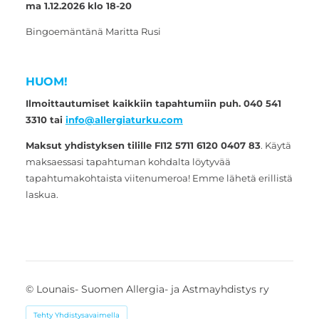
ma 1.12.2026 klo 18-20
Bingoemäntänä Maritta Rusi
HUOM!
Ilmoittautumiset kaikkiin tapahtumiin puh. 040 541
3310 tai
info@allergiaturku.com
Maksut yhdistyksen tilille FI12 5711 6120 0407 83
. Käytä
maksaessasi tapahtuman kohdalta löytyvää
tapahtumakohtaista viitenumeroa! Emme lähetä erillistä
laskua.
©
Lounais- Suomen Allergia- ja Astmayhdistys ry
Tehty Yhdistysavaimella