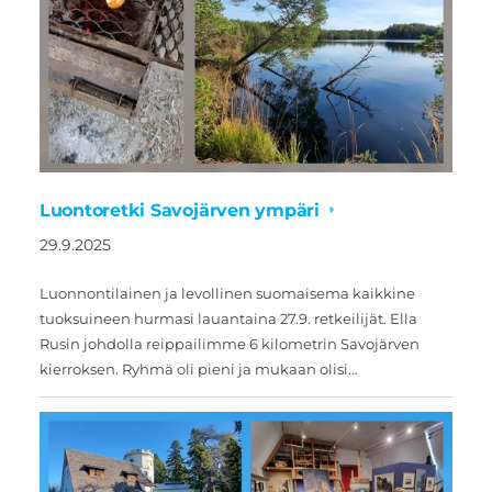
Luontoretki Savojärven ympäri
29.9.2025
Luonnontilainen ja levollinen suomaisema kaikkine
tuoksuineen hurmasi lauantaina 27.9. retkeilijät. Ella
Rusin johdolla reippailimme 6 kilometrin Savojärven
kierroksen. Ryhmä oli pieni ja mukaan olisi…