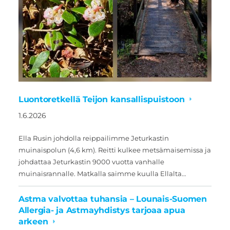
Luontoretkellä Teijon kansallispuistoon
1.6.2026
Ella Rusin johdolla reippailimme Jeturkastin
muinaispolun (4,6 km). Reitti kulkee metsämaisemissa ja
johdattaa Jeturkastin 9000 vuotta vanhalle
muinaisrannalle. Matkalla saimme kuulla Ellalta…
Astma valvottaa tuhansia – Lounais-Suomen
Allergia- ja Astmayhdistys tarjoaa apua
arkeen