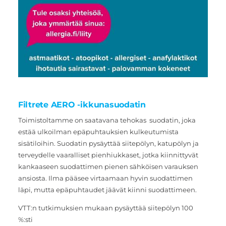
Filtrete AERO -ikkunasuodatin
Toimistoltamme on saatavana tehokas suodatin, joka
estää ulkoilman epäpuhtauksien kulkeutumista
sisätiloihin. Suodatin pysäyttää siitepölyn, katupölyn ja
terveydelle vaaralliset pienhiukkaset, jotka kiinnittyvät
kankaaseen suodattimen pienen sähköisen varauksen
ansiosta. Ilma pääsee virtaamaan hyvin suodattimen
läpi, mutta epäpuhtaudet jäävät kiinni suodattimeen.
VTT:n tutkimuksien mukaan pysäyttää siitepölyn 100
%:sti