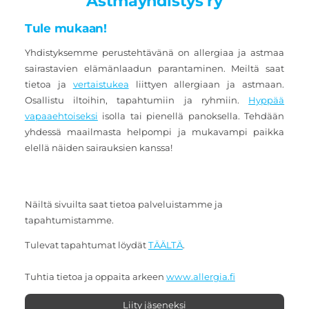
Astmayhdistys ry
Tule mukaan!
Yhdistyksemme perustehtävänä on allergiaa ja astmaa
sairastavien elämänlaadun parantaminen. Meiltä saat
tietoa ja
vertaistukea
liittyen allergiaan ja astmaan.
Osallistu iltoihin, tapahtumiin ja ryhmiin.
Hyppää
vapaaehtoiseksi
isolla tai pienellä panoksella. Tehdään
yhdessä maailmasta helpompi ja mukavampi paikka
elellä näiden sairauksien kanssa!
Näiltä sivuilta saat tietoa palveluistamme ja
tapahtumistamme.
Tulevat tapahtumat löydät
TÄÄLTÄ
.
Tuhtia tietoa ja oppaita arkeen
www.allergia.fi
Liity jäseneksi